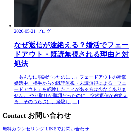
2026-05-21
ブログ
なぜ返信が途絶える？婚活でフェー
ドアウト・既読無視される理由と対
処法
「あんなに順調だったのに…」フェードアウトの衝撃
婚活中、相手からの既読無視・未読無視による「フェ
ードアウト」を経験したことがある方は少なくありま
せん。 やり取りが順調だったのに、突然返信が途絶え
る。そのつらさは、経験し […]
Contact
お問い合わせ
無料カウンセリング
LINEでお問い合わせ